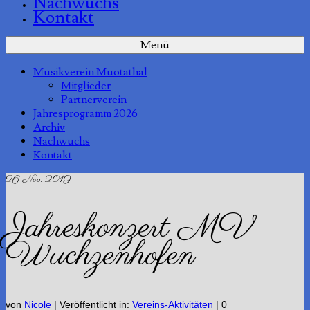
Nachwuchs
Kontakt
Menü
Musikverein Muotathal
Mitglieder
Partnerverein
Jahresprogramm 2026
Archiv
Nachwuchs
Kontakt
26
Nov. 2019
Jahreskonzert MV
Wuchzenhofen
von
Nicole
|
Veröffentlicht in:
Vereins-Aktivitäten
|
0