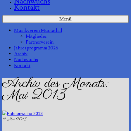
Nachwuchs
Kontakt
Menü
Musikverein Muotathal
Mitglieder
Partnerverein
Jahresprogramm 2026
Archiv
Nachwuchs
Kontakt
Archiv des Monats:
Mai 2013
11
Mai 2013